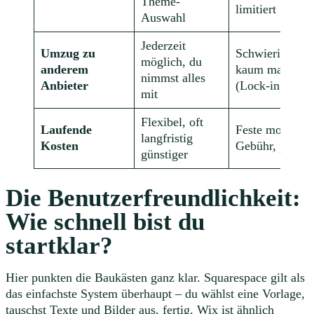
Theme-
limitiert
Auswahl
Jederzeit
Umzug zu
Schwierig bis
möglich, du
anderem
kaum machbar
nimmst alles
Anbieter
(Lock-in)
mit
Flexibel, oft
Laufende
Feste monatlic
langfristig
Kosten
Gebühr, planba
günstiger
Die Benutzerfreundlichkeit:
Wie schnell bist du
startklar?
Hier punkten die Baukästen ganz klar. Squarespace gilt als
das einfachste System überhaupt – du wählst eine Vorlage,
tauschst Texte und Bilder aus, fertig. Wix ist ähnlich