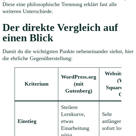
Diese eine philosophische Trennung erklärt fast alle
weiteren Unterschiede.
Der direkte Vergleich auf
einen Blick
Damit du die wichtigsten Punkte nebeneinander siehst, hier
die ehrliche Gegenüberstellung:
Website Buil
WordPress.org
(Wix,
Kriterium
(mit
Squarespace
Gutenberg)
Co.)
Steilere
Lernkurve,
Sehr
Einstieg
etwas
anfängerfreundl
Einarbeitung
sofort loslegen
nötig