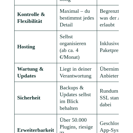
Maximal – du
Begrenzt auf da
Kontrolle &
bestimmst jedes
was der Anbiet
Flexibilität
Detail
erlaubt
Selbst
organisieren
Inklusive im
Hosting
(ab ca. 4
Paketpreis
€/Monat)
Wartung &
Liegt in deiner
Übernimmt der
Updates
Verantwortung
Anbieter
Backups &
Rundum betreu
Updates selbst
Sicherheit
SSL standardm
im Blick
dabei
behalten
Über 50.000
Geschlossenes
Plugins, riesige
Erweiterbarkeit
App-System,