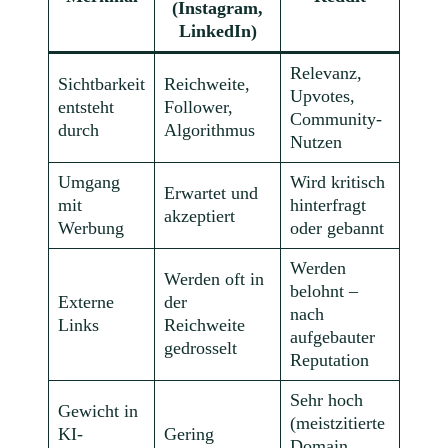
(Instagram,
LinkedIn)
Relevanz,
Sichtbarkeit
Reichweite,
Upvotes,
entsteht
Follower,
Community-
durch
Algorithmus
Nutzen
Umgang
Wird kritisch
Erwartet und
mit
hinterfragt
akzeptiert
Werbung
oder gebannt
Werden
Werden oft in
belohnt –
Externe
der
nach
Links
Reichweite
aufgebauter
gedrosselt
Reputation
Sehr hoch
Gewicht in
(meistzitierte
KI-
Gering
Domain