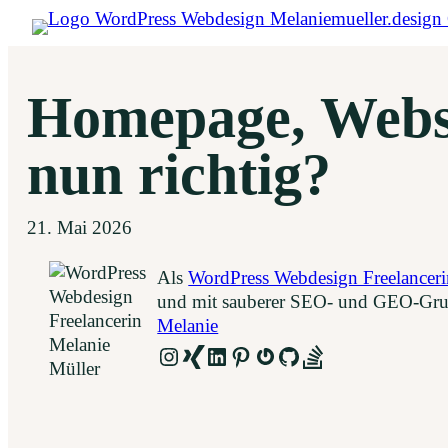
Zum
Inhalt
springen
Homepage, Websi
nun richtig?
21. Mai 2026
Als
WordPress Webdesign Freelanceri
und mit sauberer SEO- und GEO-Grun
Melanie
Instagram
Link
LinkedIn
Pinterest
Gravatar
GitHub
Link