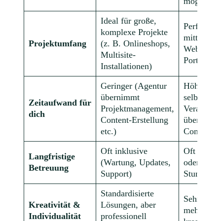
möglich
Ideal für große,
Perfekt fü
komplexe Projekte
mittelgroß
Projektumfang
(z. B. Onlineshops,
Websites,
Multisite-
Portfolios
Installationen)
Geringer (Agentur
Höher (du
übernimmt
selbst meh
Zeitaufwand für
Projektmanagement,
Verantwor
dich
Content-Erstellung
übernehme
etc.)
Content li
Oft inklusive
Oft gegen
Langfristige
(Wartung, Updates,
oder auf
Betreuung
Support)
Stundenba
Standardisierte
Sehr indiv
Kreativität &
Lösungen, aber
mehr Rau
Individualität
professionell