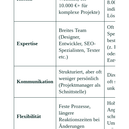
8.000 € fü
10.000 €+ für
individuel
komplexe Projekte)
Lösungen
Oft Allrou
Breites Team
Spezialist 
(Designer,
bestimmte
Expertise
Entwickler, SEO-
(z. B. nur
Spezialisten, Texter
oder nur
etc.)
Entwicklu
Strukturiert, aber oft
Direkt, pe
weniger persönlich
Kommunikation
oft schnel
(Projektmanager als
unkompliz
Schnittstelle)
Hohe
Feste Prozesse,
Anpassung
längere
Flexibilität
schnelle
Reaktionszeiten bei
Umsetzun
Änderungen